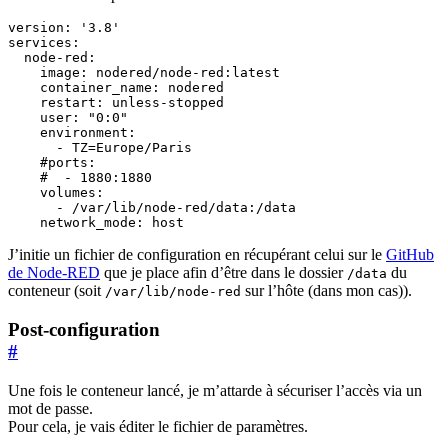
version
:
'3.8'
services
:
node-red
:
image
:
nodered/node-red:latest
container_name
:
nodered
restart
:
unless-stopped
user
:
"0:0"
environment
:
- 
TZ=Europe/Paris
#ports:
#  - 1880:1880
volumes
:
- 
/var/lib/node-red/data:/data
network_mode
:
host
J’initie un fichier de configuration en récupérant celui sur le
GitHub
de Node-RED
que je place afin d’être dans le dossier
du
/data
conteneur (soit
sur l’hôte (dans mon cas)).
/var/lib/node-red
Post-configuration
#
Une fois le conteneur lancé, je m’attarde à sécuriser l’accès via un
mot de passe.
Pour cela, je vais éditer le fichier de paramètres.