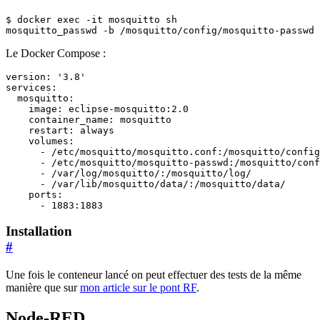
$ docker 
exec
mosquitto_passwd -b /mosquitto/config/mosquitto-passwd 
Le Docker Compose :
version
:
'3.8'
services
:
mosquitto
:
image
:
eclipse-mosquitto:2.0
container_name
:
mosquitto
restart
:
always
volumes
:
- 
/etc/mosquitto/mosquitto.conf:/mosquitto/config
- 
/etc/mosquitto/mosquitto-passwd:/mosquitto/conf
- 
/var/log/mosquitto/:/mosquitto/log/
- 
/var/lib/mosquitto/data/:/mosquitto/data/
ports
:
- 
1883
:
1883
Installation
#
Une fois le conteneur lancé on peut effectuer des tests de la même
manière que sur
mon article sur le pont RF
.
Node-RED