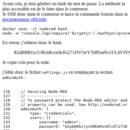
Avant cela, je dois générer un hash du mot de passe. La méthode la
plus accessible est de le faire dans le conteneur.
Je SSH donc dans le conteneur et lance la commande fournis dans la
documentation officielle
.
docker 
exec
node -e 
"console.log(require('bcryptjs').hashSync(proce
En retour, j’obtiens donc le hash.
$2a$08$J/ycU0EmKox6lcKl271DVOeYTiI85mN/oTAAVfYA
Je copie cela pour la suite.
j’édite donc le fichier
en remplaçant la section
settings.js
:
adminAuth
adminAuth:
{
type:
"credentials"
,
users:
[{
username:
"admin"
,
password:
"$2a$08$J/ycU0EmKox6lcKl271DV