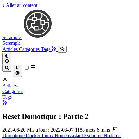
↓
Aller au contenu
Scrample
Scrample
Articles
Catégories
Tags
Articles
Catégories
Tags
Reset Domotique : Partie 2
2021-06-20
·
Mis à jour : 2022-03-07
·
1188 mots
·
6 mins
·
Domotique
Docker
Linux
Homeassistant
Esphome
Nodered