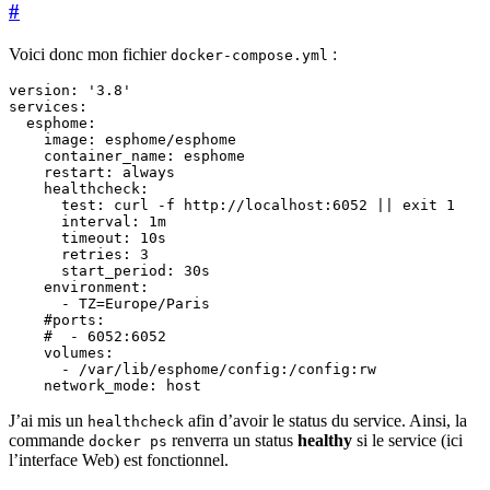
#
Voici donc mon fichier
:
docker-compose.yml
version
:
'3.8'
services
:
esphome
:
image
:
esphome/esphome
container_name
:
esphome
restart
:
always
healthcheck
:
test
:
curl -f http://localhost:6052 || exit 1
interval
:
1m
timeout
:
10s
retries
:
3
start_period
:
30s
environment
:
- 
TZ=Europe/Paris
#ports:
#  - 6052:6052
volumes
:
- 
/var/lib/esphome/config:/config:rw
network_mode
:
host
J’ai mis un
afin d’avoir le status du service. Ainsi, la
healthcheck
commande
renverra un status
healthy
si le service (ici
docker ps
l’interface Web) est fonctionnel.