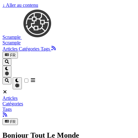
↓
Aller au contenu
Scrample
Scrample
Articles
Catégories
Tags
FR
Articles
Catégories
Tags
FR
Bonjour Tout Le Monde