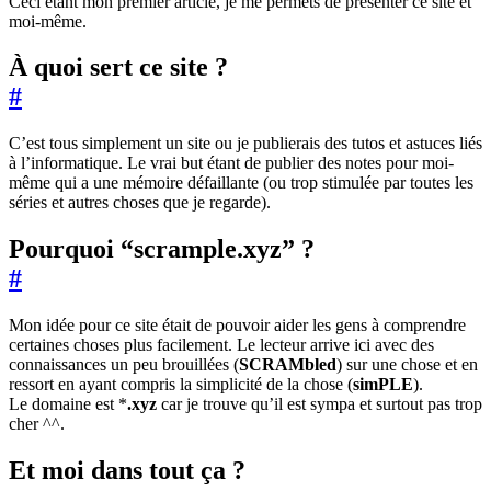
Ceci étant mon premier article, je me permets de présenter ce site et
moi-même.
À quoi sert ce site ?
#
C’est tous simplement un site ou je publierais des tutos et astuces liés
à l’informatique. Le vrai but étant de publier des notes pour moi-
même qui a une mémoire défaillante (ou trop stimulée par toutes les
séries et autres choses que je regarde).
Pourquoi “scrample.xyz” ?
#
Mon idée pour ce site était de pouvoir aider les gens à comprendre
certaines choses plus facilement. Le lecteur arrive ici avec des
connaissances un peu brouillées (
SCRAMbled
) sur une chose et en
ressort en ayant compris la simplicité de la chose (
simPLE
).
Le domaine est *
.xyz
car je trouve qu’il est sympa et surtout pas trop
cher ^^.
Et moi dans tout ça ?