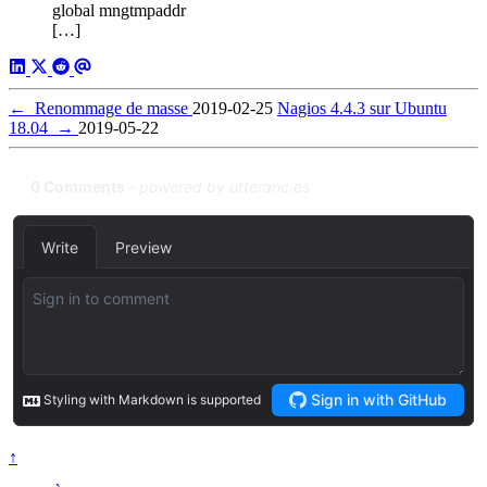
global mngtmpaddr
[…]
←
Renommage de masse
2019-02-25
Nagios 4.4.3 sur Ubuntu
18.04
→
2019-05-22
↑