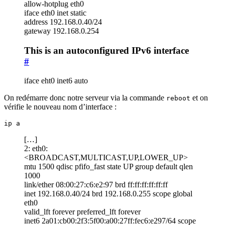
allow-hotplug eth0
iface eth0 inet static
address 192.168.0.40/24
gateway 192.168.0.254
This is an autoconfigured IPv6 interface
#
iface eht0 inet6 auto
On redémarre donc notre serveur via la commande
et on
reboot
vérifie le nouveau nom d’interface :
ip a
[…]
2: eth0:
<BROADCAST,MULTICAST,UP,LOWER_UP>
mtu 1500 qdisc pfifo_fast state UP group default qlen
1000
link/ether 08:00:27:c6:e2:97 brd ff:ff:ff:ff:ff:ff
inet 192.168.0.40/24 brd 192.168.0.255 scope global
eth0
valid_lft forever preferred_lft forever
inet6 2a01:cb00:2f3:5f00:a00:27ff:fec6:e297/64 scope