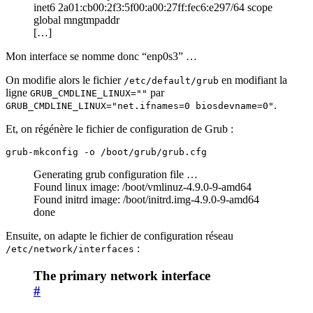
inet6 2a01:cb00:2f3:5f00:a00:27ff:fec6:e297/64 scope
global mngtmpaddr
[…]
Mon interface se nomme donc “enp0s3” …
On modifie alors le fichier
en modifiant la
/etc/default/grub
ligne
par
GRUB_CMDLINE_LINUX=""
.
GRUB_CMDLINE_LINUX="net.ifnames=0 biosdevname=0"
Et, on régénère le fichier de configuration de Grub :
grub-mkconfig -o /boot/grub/grub.cfg
Generating grub configuration file …
Found linux image: /boot/vmlinuz-4.9.0-9-amd64
Found initrd image: /boot/initrd.img-4.9.0-9-amd64
done
Ensuite, on adapte le fichier de configuration réseau
:
/etc/network/interfaces
The primary network interface
#