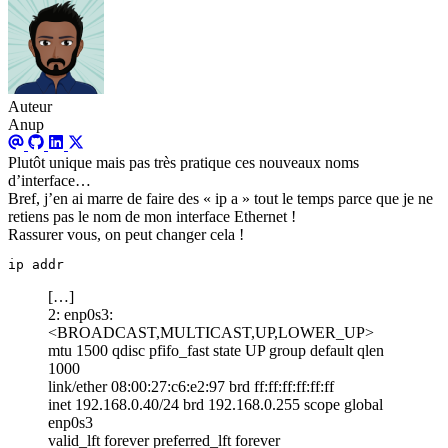
Auteur
Anup
Plutôt unique mais pas très pratique ces nouveaux noms
d’interface…
Bref, j’en ai marre de faire des « ip a » tout le temps parce que je ne
retiens pas le nom de mon interface Ethernet !
Rassurer vous, on peut changer cela !
ip addr
[…]
2: enp0s3:
<BROADCAST,MULTICAST,UP,LOWER_UP>
mtu 1500 qdisc pfifo_fast state UP group default qlen
1000
link/ether 08:00:27:c6:e2:97 brd ff:ff:ff:ff:ff:ff
inet 192.168.0.40/24 brd 192.168.0.255 scope global
enp0s3
valid_lft forever preferred_lft forever