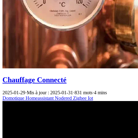
Chauffage Connecté
2025-01-29
·
Mis à jour : 2025-01-31
·
831 mots
·
4 mins
Domotique
Homeassistant
Nodered
Zigbee
Iot