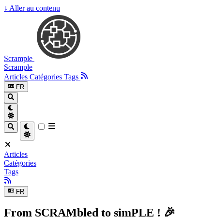
↓
Aller au contenu
Scrample
Scrample
Articles
Catégories
Tags
FR
Articles
Catégories
Tags
FR
From SCRAMbled to simPLE ! 🎉