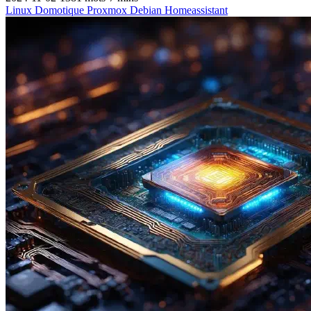
Linux
Domotique
Proxmox
Debian
Homeassistant