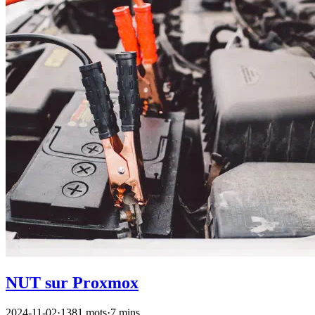
NUT sur Proxmox
2024-11-02
·
1381 mots
·
7 mins