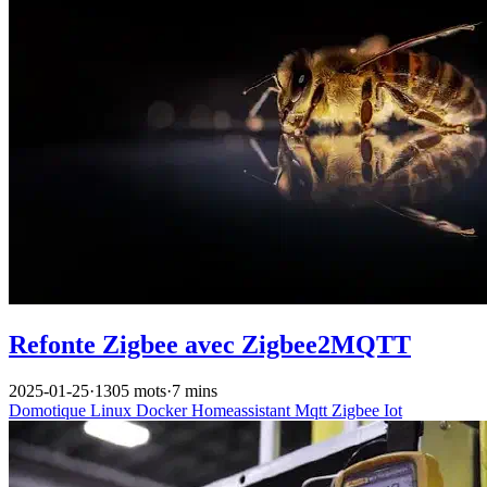
Refonte Zigbee avec Zigbee2MQTT
2025-01-25
·
1305 mots
·
7 mins
Domotique
Linux
Docker
Homeassistant
Mqtt
Zigbee
Iot