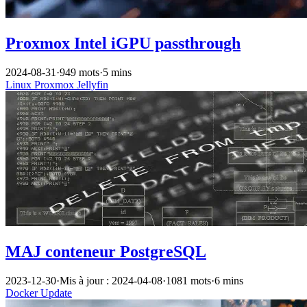
Proxmox Intel iGPU passthrough
2024-08-31
·
949 mots
·
5 mins
Linux
Proxmox
Jellyfin
MAJ conteneur PostgreSQL
2023-12-30
·
Mis à jour : 2024-04-08
·
1081 mots
·
6 mins
Docker
Update