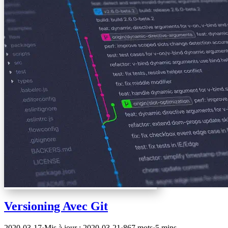
Versioning Avec Git
2020-03-17
·
Mis à jour : 2020-03-21
·
867 mots
·
5 mins