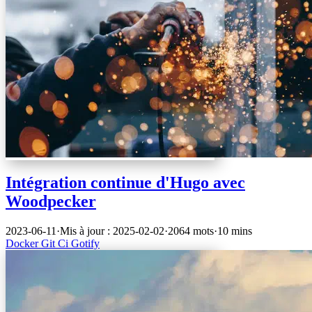
Intégration continue d'Hugo avec
Woodpecker
2023-06-11
·
Mis à jour : 2025-02-02
·
2064 mots
·
10 mins
Docker
Git
Ci
Gotify