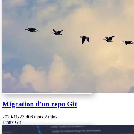
Migration d'un repo Git
2020-11-27
·
406 mots
·
2 mins
Linux
Git