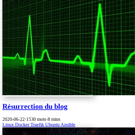
Résurrection du blog
2020-06-22
·
1530 mots
·
8 mins
Linux
Docker
Traefik
Ubuntu
Ansible