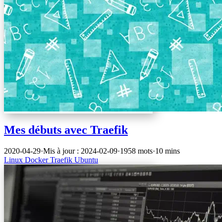
Mes débuts avec Traefik
2020-04-29
·
Mis à jour : 2024-02-09
·
1958 mots
·
10 mins
Linux
Docker
Traefik
Ubuntu