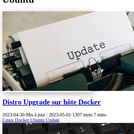
Distro Upgrade sur hôte Docker
2023-04-30
·
Mis à jour : 2023-05-01
·
1307 mots
·
7 mins
Linux
Docker
Ubuntu
Update