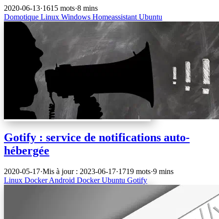
2020-06-13
·
1615 mots
·
8 mins
Domotique
Linux
Windows
Homeassistant
Ubuntu
Gotify : service de notifications auto-
hébergée
2020-05-17
·
Mis à jour : 2023-06-17
·
1719 mots
·
9 mins
Linux
Docker
Android
Docker
Ubuntu
Gotify