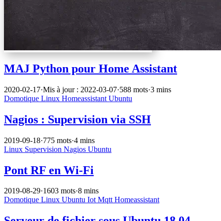
MAJ Python pour Home Assistant
2020-02-17
·
Mis à jour : 2022-03-07
·
588 mots
·
3 mins
Domotique
Linux
Homeassistant
Ubuntu
Nagios : Supervision via SSH
2019-09-18
·
775 mots
·
4 mins
Linux
Supervision
Nagios
Ubuntu
Pont RF en Wi-Fi
2019-08-29
·
1603 mots
·
8 mins
Domotique
Linux
Ubuntu
Iot
Mqtt
Homeassistant
Serveur de fichier sous Ubuntu 18.04