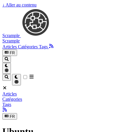
↓
Aller au contenu
Scrample
Scrample
Articles
Catégories
Tags
FR
Articles
Catégories
Tags
FR
Ubuntu