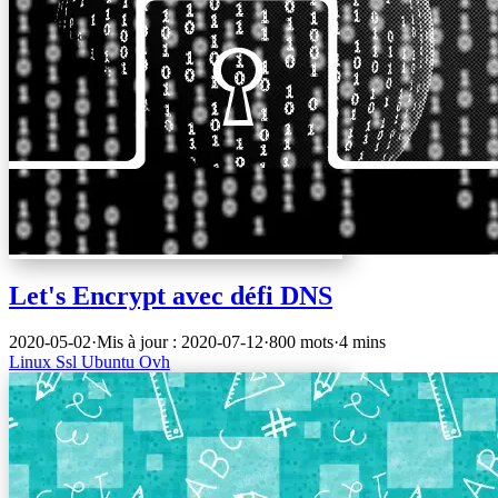
Let's Encrypt avec défi DNS
2020-05-02
·
Mis à jour : 2020-07-12
·
800 mots
·
4 mins
Linux
Ssl
Ubuntu
Ovh