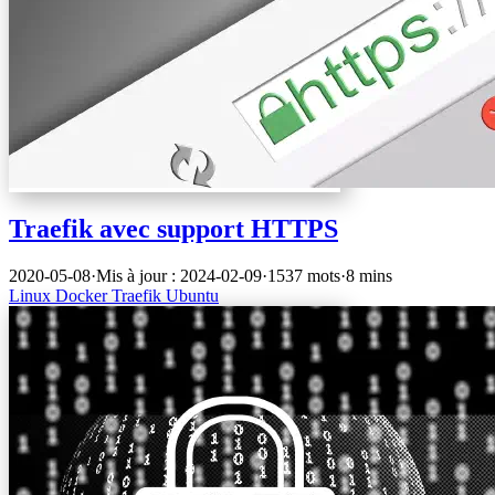
Traefik avec support HTTPS
2020-05-08
·
Mis à jour : 2024-02-09
·
1537 mots
·
8 mins
Linux
Docker
Traefik
Ubuntu