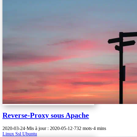
Reverse-Proxy sous Apache
2020-03-24
·
Mis à jour : 2020-05-12
·
732 mots
·
4 mins
Linux
Ssl
Ubuntu