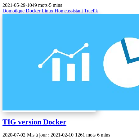
2021-05-29
·
1049 mots
·
5 mins
Domotique
Docker
Linux
Homeassistant
Traefik
TIG version Docker
2020-07-02
·
Mis à jour : 2021-02-10
·
1261 mots
·
6 mins