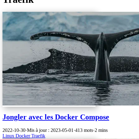
Jongler avec les Docker Compose
2022-10-30
·
Mis à jour : 2023-05-01
·
413 mots
·
2 mins
Linux
Docker
Traefik