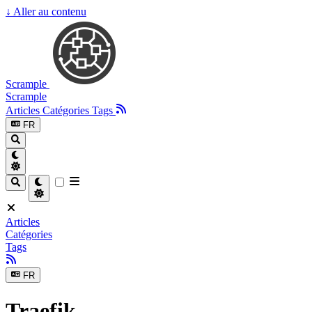
↓
Aller au contenu
Scrample
Scrample
Articles
Catégories
Tags
FR
Articles
Catégories
Tags
FR
Traefik