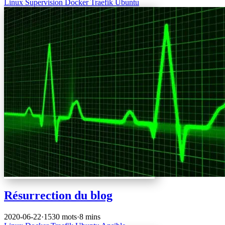
Linux
Supervision
Docker
Traefik
Ubuntu
Résurrection du blog
2020-06-22
·
1530 mots
·
8 mins