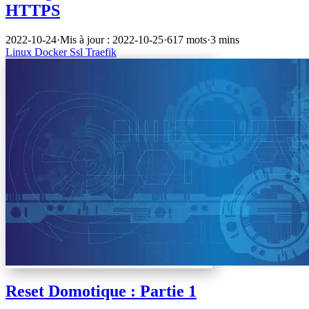
HTTPS
2022-10-24
·
Mis à jour : 2022-10-25
·
617 mots
·
3 mins
Linux
Docker
Ssl
Traefik
Reset Domotique : Partie 1