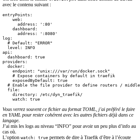
avec le contenu suivant :
entryPoints
:
web
:
address
:
':80'
dashboard
:
address
:
':8080'
log
:
# Default: "ERROR"
level
:
INFO
api
:
dashboard
:
true
providers
:
docker
:
endpoint
:
"unix:///var/run/docker.sock"
# Expose containers by default in traefik
exposedByDefault
:
true
# Enable the file provider to define routers / middle
file
:
directory
:
/etc/dyn_traefik/
watch
:
true
Vous verrez souvent ce fichier au format TOML, j’ai préféré le faire
en YAML pour rester cohérent avec les autres fichiers déjà dans ce
langage.
J’ai mis les logs au niveau “INFO” pour avoir un peu plus d’info au
cas où.
L’option
permets de dire à Traefik d’être à l’écoute
watch: true