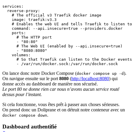
services
:
reverse-proxy
:
# The official v3 Traefik docker image
image
:
traefik:v3.3
# Enables the web UI and tells Traefik to listen to
command
:
--
api.insecure=true --providers.docker
ports
:
# The HTTP port
- 
"80:80"
# The Web UI (enabled by --api.insecure=true)
- 
"8080:8080"
volumes
:
# So that Traefik can listen to the Docker events
- 
/var/run/docker.sock:/var/run/docker.sock
On lance donc notre Docker Compose (
).
docker compose up -d
On navigue ensuite sur le port
8080
(
http://localhost:8080
) qui
donne accès au dashboard de manière non sécurisé.
Le port 80 ne donne rien car nous n’avons aucun service routé
dessus pour l’instant.
Si cela fonctionne, vous êtes prêt à passer aux choses sérieuses.
On prend donc un Doliprane et on détruit notre conteneur avec un
.
docker compose down
Dashboard authentifié