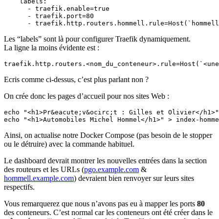
labels
:
- 
traefik.enable=true
- 
traefik.port=80
- 
traefik.http.routers.hommell.rule=Host(`hommell
Les “labels” sont là pour configurer Traefik dynamiquement.
La ligne la moins évidente est :
traefik.http.routers.<nom_du_conteneur>.rule=Host(`<une
Ecris comme ci-dessus, c’est plus parlant non ?
On crée donc les pages d’accueil pour nos sites Web :
echo
"<h1>Pr&eacute;v&ocirc;t : Gilles et Olivier</h1>"
echo
"<h1>Automobiles Michel Hommel</h1>"
 > index-homme
Ainsi, on actualise notre Docker Compose (pas besoin de le stopper
ou le détruire) avec la commande habituel.
Le dashboard devrait montrer les nouvelles entrées dans la section
des routeurs et les URLs (
pgo.example.com
&
hommell.example.com
) devraient bien renvoyer sur leurs sites
respectifs.
Vous remarquerez que nous n’avons pas eu à mapper les ports
80
des conteneurs. C’est normal car les conteneurs ont été créer dans le