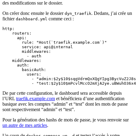
des modifications sur le dossier.
On créer donc ensuite le dossier
. Dedans, j’ai crée un
dyn_traefik
fichier
comme ceci :
dashboard.yml
http
:
routers
:
api
:
rule
:
"Host(`traefik.example.com`)"
service
:
api@internal
middlewares
:
- 
auth
middlewares
:
auth
:
basicAuth
:
users
:
- 
"admin:$2y$10$sqgVdrmQxXQgYIpg3BycVuZ2J8s
- 
"test:$2y$10$mPcvlMccO2mXjA2ye.uBWuhO36x4
De par cette configuration, le dashboard sera accessible depuis
l’URL
traefik.example.com
et bénéficiera d’une authentification
basique avec les comptes “admin” et “test” dont les mots de passe
sont respectivement “admin” et “test”.
Pour la génération des hashs de mots de passe, je vous renvoie sur
un autre de mes articles
.
Un coup de
et testez l’accès à votre
docker compose up -d