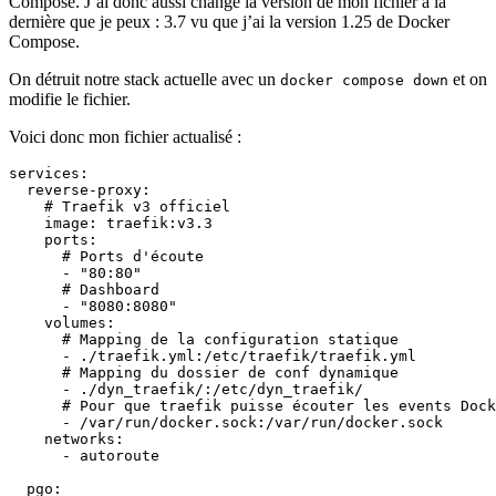
Compose. J’ai donc aussi changé la version de mon fichier à la
dernière que je peux : 3.7 vu que j’ai la version 1.25 de Docker
Compose.
On détruit notre stack actuelle avec un
et on
docker compose down
modifie le fichier.
Voici donc mon fichier actualisé :
services
:
reverse-proxy
:
# Traefik v3 officiel
image
:
traefik:v3.3
ports
:
# Ports d'écoute
- 
"80:80"
# Dashboard
- 
"8080:8080"
volumes
:
# Mapping de la configuration statique
- 
./traefik.yml:/etc/traefik/traefik.yml
# Mapping du dossier de conf dynamique
- 
./dyn_traefik/:/etc/dyn_traefik/
# Pour que traefik puisse écouter les events Dock
- 
/var/run/docker.sock:/var/run/docker.sock
networks
:
- 
autoroute
pgo
: