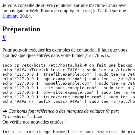
Je vous conseille de suivre ce tutoriel sur une machine Linux avec
un navigateur Web. Pour me compliquer la vie, je l’ai fait sur une
Lubuntu
20.04.
Préparation
#
Pour pouvoir exécuter les exemples de ce tutoriel, il faut que vous
ajoutiez quelques entrées dans votre fichier
.
/etc/hosts
sudo cp /etc/hosts /etc/hosts.bak 
# on fait une backup 
echo
"#### <Traefik tests> ####"
|
echo
"127.0.0.1  traefik.example.com"
|
echo
"127.0.0.1  pgo.example.com"
|
echo
"127.0.0.1  hommell.example.com"
|
echo
"127.0.0.1  site-audi.example.com"
|
echo
"127.0.0.1  bmw-site.example.com"
|
echo
"127.0.0.1  trucexterne.example.com"
|
echo
"#### </Traefik tests> ####"
|
 sudo tee -a /etc/ho
🚗 Ces noms font référence à des marques de voitures (à part
“trucexterne”…). 🚗
On vérifie nos nouvelles entrées :
for
 i in traefik pgo hommell site-audi bmw-site
;
do
 pin