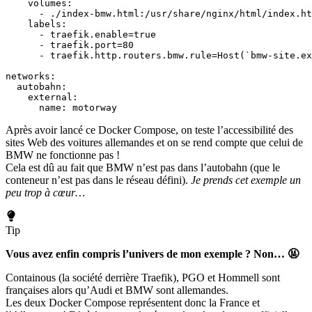
volumes
:
- 
./index-bmw.html:/usr/share/nginx/html/index.ht
labels
:
- 
traefik.enable=true
- 
traefik.port=80
- 
traefik.http.routers.bmw.rule=Host(`bmw-site.ex
networks
:
autobahn
:
external
:
name
:
motorway
Après avoir lancé ce Docker Compose, on teste l’accessibilité des
sites Web des voitures allemandes et on se rend compte que celui de
BMW ne fonctionne pas !
Cela est dû au fait que BMW n’est pas dans l’autobahn (que le
conteneur n’est pas dans le réseau défini).
Je prends cet exemple un
peu trop à cœur…
Tip
Vous avez enfin compris l’univers de mon exemple ? Non… 🤬
Containous (la société derrière Traefik), PGO et Hommell sont
françaises alors qu’Audi et BMW sont allemandes.
Les deux Docker Compose représentent donc la France et