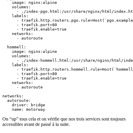
image
:
nginx:alpine
volumes
:
- 
./index-pgo.html:/usr/share/nginx/html/index.ht
labels
:
- 
traefik.http.routers.pgo.rule=Host(`pgo.example
- 
traefik.port=80
- 
traefik.enable=true
networks
:
- 
autoroute
hommell
:
image
:
nginx:alpine
volumes
:
- 
./index-hommell.html:/usr/share/nginx/html/inde
labels
:
- 
traefik.http.routers.hommell.rule=Host(`hommell
- 
traefik.port=80
- 
traefik.enable=true
networks
:
- 
autoroute
networks
:
autoroute
:
driver
:
bridge
name
:
motorway
On “up” tous cela et on vérifie que nos trois services sont toujours
accessibles avant de passé à la suite.