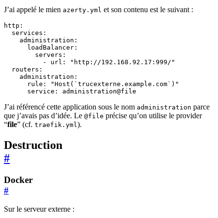
J’ai appelé le mien
et son contenu est le suivant :
azerty.yml
http
:
services
:
administration
:
loadBalancer
:
servers
:
- 
url
:
"http://192.168.92.17:999/"
routers
:
administration
:
rule
:
"Host(`trucexterne.example.com`)"
service
:
administration@file
J’ai référencé cette application sous le nom
parce
administration
que j’avais pas d’idée. Le
précise qu’on utilise le provider
@file
“
file
” (cf.
).
traefik.yml
Destruction
#
Docker
#
Sur le serveur externe :