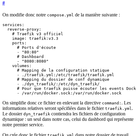
#
On modifie donc notre
de la manière suivante :
compose.yml
services
:
reverse-proxy
:
# Traefik v3 officiel
image
:
traefik:v3.3
ports
:
# Ports d'écoute
- 
"80:80"
# Dashboard
- 
"8080:8080"
volumes
:
# Mapping de la configuration statique
- 
./traefik.yml:/etc/traefik/traefik.yml
# Mapping du dossier de conf dynamique
- 
./dyn_traefik/:/etc/dyn_traefik/
# Pour que traefik puisse écouter les events Dock
- 
/var/run/docker.sock:/var/run/docker.sock
On simplifie donc ce fichier en enlevant la directive
. Les
command:
informations relatives seront spécifiées dans le fichier
.
traefik.yml
Le dossier
contiendra les fichiers de configuration
dyn_traefik
dynamique : un seul dans notre cas, celui du dashbord qui représente
notre premier service.
On crée donc le fichier
dans notre dossier de travail
traefik.yml