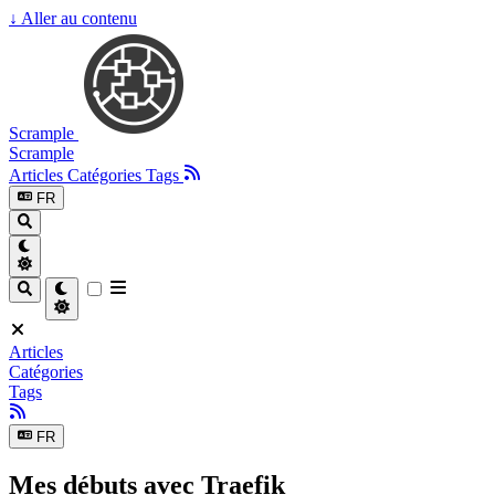
↓
Aller au contenu
Scrample
Scrample
Articles
Catégories
Tags
FR
Articles
Catégories
Tags
FR
Mes débuts avec Traefik