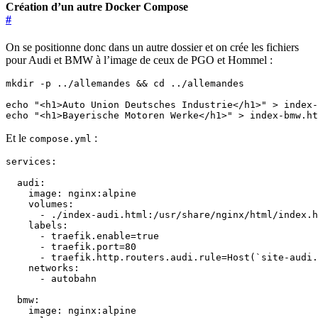
Création d’un autre Docker Compose
#
On se positionne donc dans un autre dossier et on crée les fichiers
pour Audi et BMW à l’image de ceux de PGO et Hommel :
mkdir -p ../allemandes 
&&
cd
echo
"<h1>Auto Union Deutsches Industrie</h1>"
echo
"<h1>Bayerische Motoren Werke</h1>"
 > index-bmw.ht
Et le
:
compose.yml
services
:
audi
:
image
:
nginx:alpine
volumes
:
- 
./index-audi.html:/usr/share/nginx/html/index.h
labels
:
- 
traefik.enable=true
- 
traefik.port=80
- 
traefik.http.routers.audi.rule=Host(`site-audi.
networks
:
- 
autobahn
bmw
:
image
:
nginx:alpine