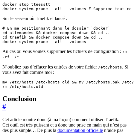
docker system prune --all --volumes 
# Supprime tout ce 
Sur le serveur où Traefik et lancé :
# En me positionnant dans le dossier `docker`
cd
 allemandes 
&&
 docker compose down 
&&
cd
cd
 traefik 
&&
 docker compose down 
&&
cd
docker system prune --all --volumes
Au cas ou vous voulez supprimer les fichiers de configuration :
rm
-rf ./*
N’oubliez pas d’effacer les entrées de votre fichier
. Si
/etc/hosts
vous avez fait comme moi :
mv /etc/hosts /etc/hosts.old 
&&
rm /etc/hosts.old
Conclusion
#
Cet article montre donc (à ma façon) comment utiliser Traefik.
Cet outil est très puissant et a donc une prise en main qui n’est pas
des plus simple… De plus la
documentation officielle
n’aide pas