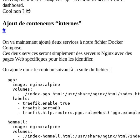
dashboard.
Cool non ? 😎
Ajout de conteneurs “internes”
#
On va maintenant ajouté deux services à notre fichier Docker
Compose.
Ces deux services seront simplement des serveurs Nginx avec des
pages Web spécifiques pour bien les identifier.
On ajoute donc le contenu suivant à la suite du fichier :
pgo
:
image
:
nginx:alpine
volumes
:
- 
./index-pgo.html:/usr/share/nginx/html/index.ht
labels
:
- 
traefik.enable=true
- 
traefik.port=80
- 
traefik.http.routers.pgo.rule=Host(`pgo.example
hommell
:
image
:
nginx:alpine
volumes
:
- 
./index-hommell.html:/usr/share/nginx/html/inde