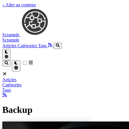
↓
Aller au contenu
Scrample
Scrample
Articles
Catégories
Tags
Articles
Catégories
Tags
Backup