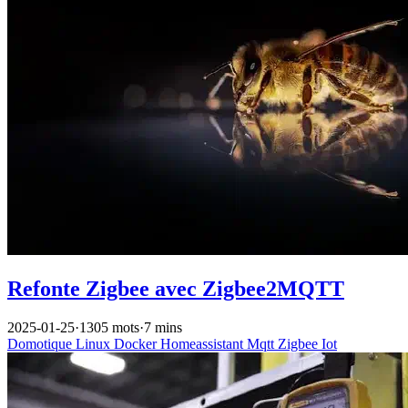
Refonte Zigbee avec Zigbee2MQTT
2025-01-25
·
1305 mots
·
7 mins
Domotique
Linux
Docker
Homeassistant
Mqtt
Zigbee
Iot