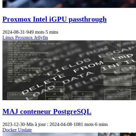
Proxmox Intel iGPU passthrough
2024-08-31
·
949 mots
·
5 mins
Linux
Proxmox
Jellyfin
MAJ conteneur PostgreSQL
2023-12-30
·
Mis à jour : 2024-04-08
·
1081 mots
·
6 mins
Docker
Update