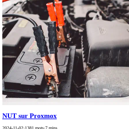
NUT sur Proxmox
2024-11-02
·
1381 mots
·
7 mins