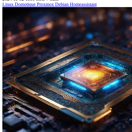
Linux
Domotique
Proxmox
Debian
Homeassistant