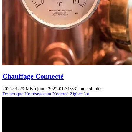
Chauffage Connecté
2025-01-29
·
Mis à jour : 2025-01-31
·
831 mots
·
4 mins
Domotique
Homeassistant
Nodered
Zigbee
Iot