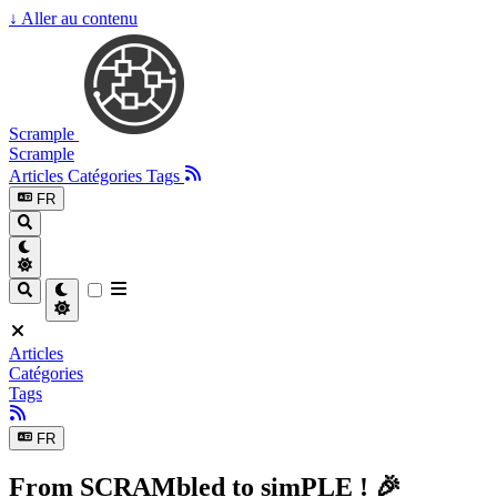
↓
Aller au contenu
Scrample
Scrample
Articles
Catégories
Tags
FR
Articles
Catégories
Tags
FR
From SCRAMbled to simPLE ! 🎉