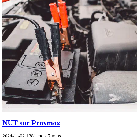
NUT sur Proxmox
2024-11-02
·
1381 mots
·
7 mins