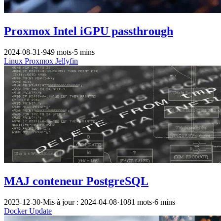
Proxmox Intel iGPU passthrough
2024-08-31
·
949 mots
·
5 mins
Linux
Proxmox
Jellyfin
MAJ conteneur PostgreSQL
2023-12-30
·
Mis à jour : 2024-04-08
·
1081 mots
·
6 mins
Docker
Update