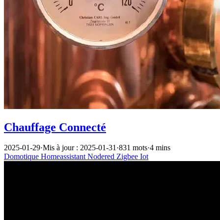
Chauffage Connecté
2025-01-29
·
Mis à jour : 2025-01-31
·
831 mots
·
4 mins
Domotique
Homeassistant
Nodered
Zigbee
Iot