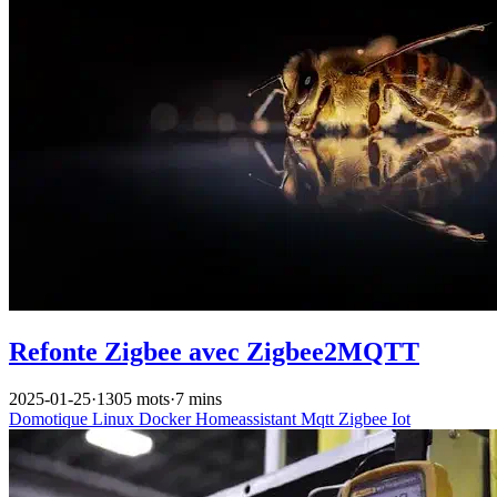
Refonte Zigbee avec Zigbee2MQTT
2025-01-25
·
1305 mots
·
7 mins
Domotique
Linux
Docker
Homeassistant
Mqtt
Zigbee
Iot