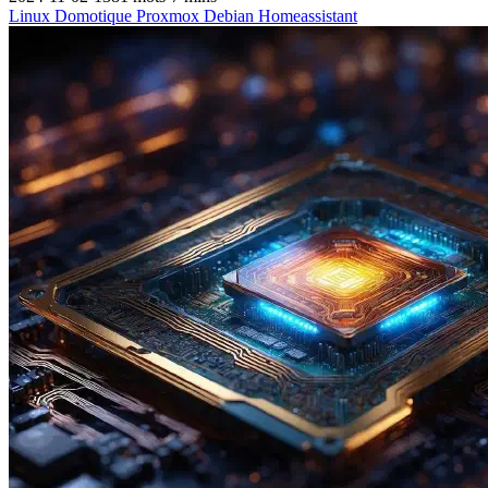
Linux
Domotique
Proxmox
Debian
Homeassistant