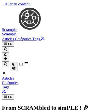
↓
Aller au contenu
Scrample
Scrample
Articles
Catégories
Tags
FR
Articles
Catégories
Tags
FR
From SCRAMbled to simPLE ! 🎉